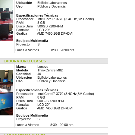
Ubicación
: Edificio Laboratorios
Uso
: Público y Docencia
Especificaciones Técnicas
Procesador
: Intel Core i7-3770 (3.4GHz,8M Cache)
RAM
: 8 GB
Disco Duro
: 500GB 7200RPM
Pantallas
: LCD 20''
Gráfica
: AMD 7450 1GB DP+DVI
Equipos Multimedia
Proyector
: SI
Lunes a Viernes
8:30 - 20:00 hrs.
LABORATORIO CLASES
Marca
: Lenovo
Modelo
: ThinkCentre M82
Cantidad
: 40
Ubicación
: Edificio Laboratorios
Uso
: Público y Docencia
Especificaciones Técnicas
Procesador
: Intel Core i7-3770 (3.4GHz,8M Cache)
RAM
: 8 GB
Disco Duro
: 500 GB 7200RPM
Pantallas
: LCD 20''
Gráfica
: AMD 7450 1GB DP+DVI
Equipos Multimedia
Proyector
: SI
Lunes a Viernes
8:30 - 20:00 hrs.