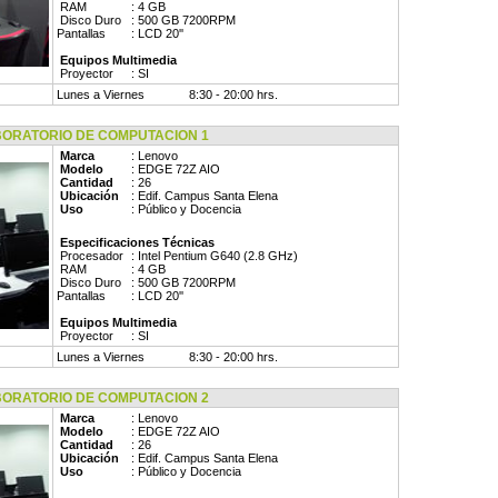
RAM
: 4 GB
Disco Duro
: 500 GB 7200RPM
Pantallas
: LCD 20''
Equipos Multimedia
Proyector
: SI
Lunes a Viernes
8:30 - 20:00 hrs.
RATORIO DE COMPUTACION 1
Marca
: Lenovo
Modelo
: EDGE 72Z AIO
Cantidad
: 26
Ubicación
: Edif. Campus Santa Elena
Uso
: Público y Docencia
Especificaciones Técnicas
Procesador
: Intel Pentium G640 (2.8 GHz)
RAM
: 4 GB
Disco Duro
: 500 GB 7200RPM
Pantallas
: LCD 20''
Equipos Multimedia
Proyector
: SI
Lunes a Viernes
8:30 - 20:00 hrs.
RATORIO DE COMPUTACION 2
Marca
: Lenovo
Modelo
: EDGE 72Z AIO
Cantidad
: 26
Ubicación
: Edif. Campus Santa Elena
Uso
: Público y Docencia