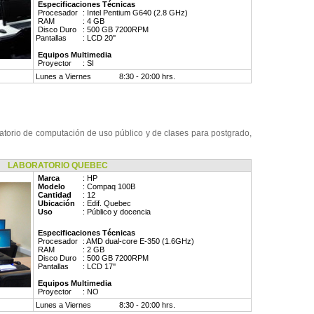
Especificaciones Técnicas
Procesador
: Intel Pentium G640 (2.8 GHz)
RAM
: 4 GB
Disco Duro
: 500 GB 7200RPM
Pantallas
: LCD 20''
Equipos Multimedia
Proyector
: SI
Lunes a Viernes
8:30 - 20:00 hrs.
torio de computación de uso público y de clases para postgrado,
LABORATORIO QUEBEC
Marca
: HP
Modelo
: Compaq 100B
Cantidad
: 12
Ubicación
: Edif. Quebec
Uso
: Público y docencia
Especificaciones Técnicas
Procesador
: AMD dual-core E-350 (1.6GHz)
RAM
: 2 GB
Disco Duro
: 500 GB 7200RPM
Pantallas
: LCD 17''
Equipos Multimedia
Proyector
: NO
Lunes a Viernes
8:30 - 20:00 hrs.