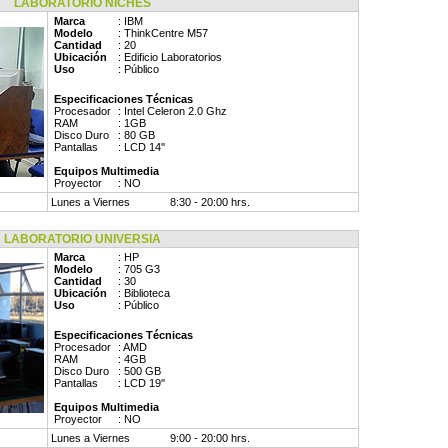
LABORATORIO NICHES
Marca
: IBM
Modelo
: ThinkCentre M57
Cantidad
: 20
Ubicación
: Edificio Laboratorios
Uso
: Público
Especificaciones Técnicas
Procesador
: Intel Celeron 2.0 Ghz
RAM
: 1GB
Disco Duro
: 80 GB
Pantallas
: LCD 14''
Equipos Multimedia
Proyector
: NO
Lunes a Viernes
8:30 - 20:00 hrs.
ABORATORIO UNIVERSIA
Marca
: HP
Modelo
: 705 G3
Cantidad
: 30
Ubicación
: Biblioteca
Uso
: Público
Especificaciones Técnicas
Procesador
: AMD
RAM
: 4GB
Disco Duro
: 500 GB
Pantallas
: LCD 19''
Equipos Multimedia
Proyector
: NO
Lunes a Viernes
9:00 - 20:00 hrs.