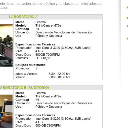
orio de computación de uso público y de clases administrados por
uación:
LABORATORIO A
Marca
: Lenovo
Modelo
: ThinkCentre M72e
Cantidad
: 24
Ubicación
: Dirección de Tecnologías de Información
Uso
: Público y Docencia
Especificaciones Técnicas
Procesador
: Intel Core i3-3220 (3.3GHz, 3MB cache)
RAM
: 4 GB
Disco Duro
: 500GB 7200RPM
Pantallas
: LCD 18,5''
Equipos Multimedia
Proyector
: SI
Lunes a Viernes
8:30 - 22:00 hrs.
Sábado
9:00 - 18:00 hrs.
BORATORIO B (AUDITORIO)
Marca
: Lenovo
Modelo
: ThinkCentre M72e
Cantidad
: 24
Ubicación
: Dirección de Tecnologías de Información
Uso
: Público y Docencia
Especificaciones Técnicas
Procesador
: Intel Core i3-3220 (3.3GHz, 3MB cache)
RAM
: 4 GB
Disco Duro
: 500 GB 7200RPM