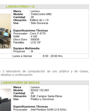
LABORATORIO I + D
Marca
: Lenovo
Modelo
: ThinkCentre M82
Cantidad
: 28
Ubicación
:Edificio de I + D
Uso
: Sólo Docencia
Especificaciones Técnicas
Procesador
:Core i7-4770
RAM
: 4 GB
Disco Duro
: 500GB
Pantallas
: LCD 19''
Equipos Multimedia
Proyector
: SI
Lunes a Viernes
8:30 - 20:00 Hrs.
 3 laboratorio de computación de uso público y de clases,
 detallan a continuación:
ABORATORIO DE INGLES
Marca
: Lenovo
Modelo
: EDGE 72Z AIO
Cantidad
: 25
Ubicación
: Edif. Campus Santa Elena
Uso
: Público y Docencia
Especificaciones Técnicas
Procesador
: Intel Pentium G640 (2.8 GHz)