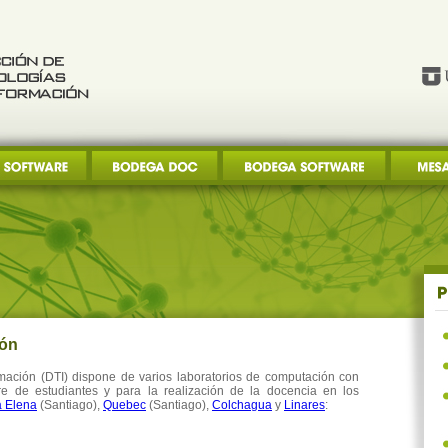
ión
mación (DTI) dispone de varios laboratorios de computación con
re de estudiantes y para la realización de la docencia en los
a Elena
(Santiago),
Quebec
(Santiago),
Colchagua
y
Linares
: