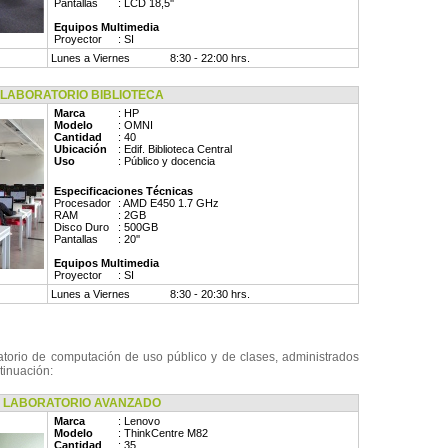
Pantallas
: LCD 18,5''
Equipos Multimedia
Proyector
: SI
Lunes a Viernes
8:30 - 22:00 hrs.
ABORATORIO BIBLIOTECA
Marca
: HP
Modelo
: OMNI
Cantidad
: 40
Ubicación
: Edif. Biblioteca Central
Uso
: Público y docencia
Especificaciones Técnicas
Procesador
: AMD E450 1.7 GHz
RAM
: 2GB
Disco Duro
: 500GB
Pantallas
: 20''
Equipos Multimedia
Proyector
: SI
Lunes a Viernes
8:30 - 20:30 hrs.
torio de computación de uso público y de clases, administrados
ntinuación:
ABORATORIO AVANZADO
Marca
: Lenovo
Modelo
: ThinkCentre M82
Cantidad
: 35